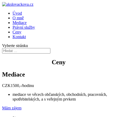
Úvod
O mně
Mediace
Právní služby
Ceny
Kontakt
Vyberte stránku
Ceny
Mediace
CZK
1500,-
/
hodinu
mediace ve věcech
občanských, obchodních, pracovních,
spotřebitelských, a s veřejným prvkem
Mám zájem