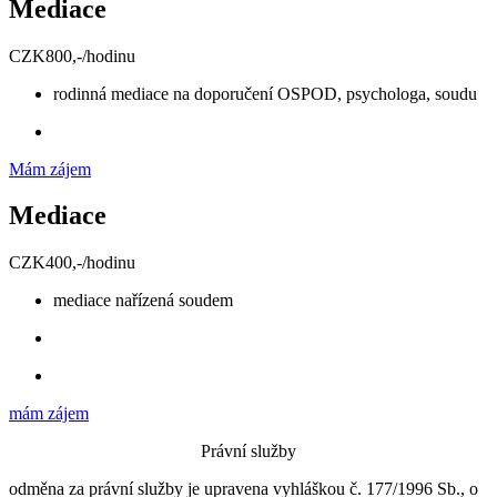
Mediace
CZK
800,-
/
hodinu
rodinná mediace na doporučení OSPOD, psychologa, soudu
Mám zájem
Mediace
CZK
400,-
/
hodinu
mediace nařízená soudem
mám zájem
Právní služby
odměna za právní služby je upravena vyhláškou č. 177/1996 Sb., o